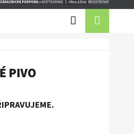
ZÁKAZNICKÁ PODPORA:
+420776395462
REGISTROVAT
PŘIHLÁŠENÍ
Hledat
Nákupn
košík
É PIVO
ŘIPRAVUJEME.